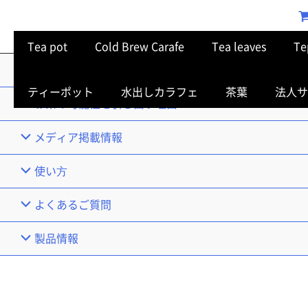
Tea pot
Cold Brew Carafe
Tea leaves
Te
TOP
ティーポット
水出しカラフェ
茶葉
法人サ
お茶の可能性を引き出す理由
メディア掲載情報
使い⽅
よくあるご質問
製品情報