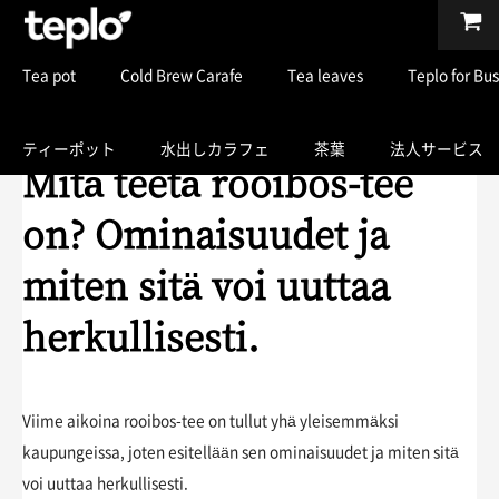
Tea pot
Cold Brew Carafe
Tea leaves
Teplo for Bu
ティーポット
水出しカラフェ
茶葉
法人サービス
Mitä teetä rooibos-tee
on? Ominaisuudet ja
miten sitä voi uuttaa
herkullisesti.
Viime aikoina rooibos-tee on tullut yhä yleisemmäksi
kaupungeissa, joten esitellään sen ominaisuudet ja miten sitä
voi uuttaa herkullisesti.