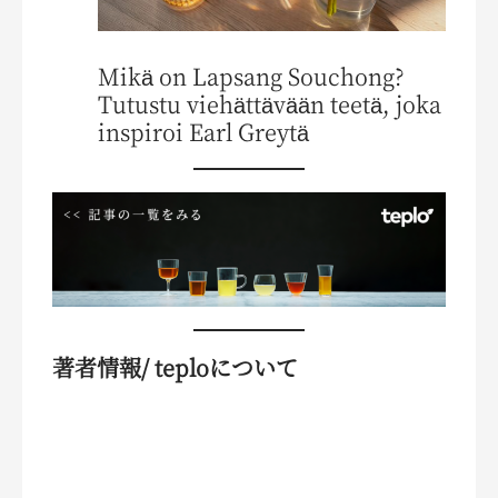
Mikä on Lapsang Souchong?
Tutustu viehättävään teetä, joka
inspiroi Earl Greytä
著者情報/ teploについて