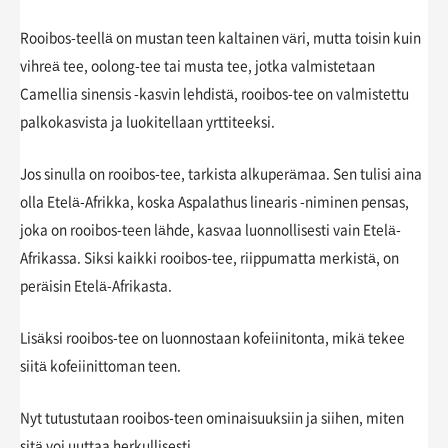
Rooibos-teellä on mustan teen kaltainen väri, mutta toisin kuin
vihreä tee, oolong-tee tai musta tee, jotka valmistetaan
Camellia sinensis -kasvin lehdistä, rooibos-tee on valmistettu
palkokasvista ja luokitellaan yrttiteeksi.
Jos sinulla on rooibos-tee, tarkista alkuperämaa. Sen tulisi aina
olla Etelä-Afrikka, koska Aspalathus linearis -niminen pensas,
joka on rooibos-teen lähde, kasvaa luonnollisesti vain Etelä-
Afrikassa. Siksi kaikki rooibos-tee, riippumatta merkistä, on
peräisin Etelä-Afrikasta.
Lisäksi rooibos-tee on luonnostaan kofeiinitonta, mikä tekee
siitä kofeiinittoman teen.
Nyt tutustutaan rooibos-teen ominaisuuksiin ja siihen, miten
sitä voi uuttaa herkullisesti.