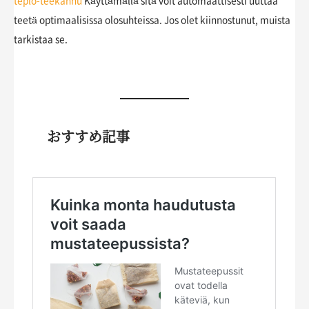
teplo-teekannu
Käyttämällä sitä voit automaattisesti uuttaa
teetä optimaalisissa olosuhteissa. Jos olet kiinnostunut, muista
tarkistaa se.
おすすめ記事