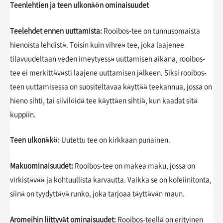
Teenlehtien ja teen ulkonäön ominaisuudet
Teelehdet ennen uuttamista:
Rooibos-tee on tunnusomaista
hienoista lehdistä. Toisin kuin vihreä tee, joka laajenee
tilavuudeltaan veden imeytyessä uuttamisen aikana, rooibos-
tee ei merkittävästi laajene uuttamisen jälkeen. Siksi rooibos-
teen uuttamisessa on suositeltavaa käyttää teekannua, jossa on
hieno sihti, tai siivilöidä tee käyttäen sihtiä, kun kaadat sitä
kuppiin.
Teen ulkonäkö:
Uutettu tee on kirkkaan punainen.
Makuominaisuudet:
Rooibos-tee on makea maku, jossa on
virkistävää ja kohtuullista karvautta. Vaikka se on kofeiinitonta,
siinä on tyydyttävä runko, joka tarjoaa täyttävän maun.
Aromeihin liittyvät ominaisuudet:
Rooibos-teellä on erityinen