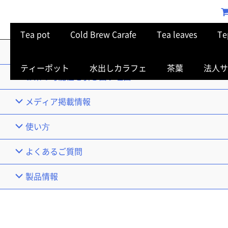
Tea pot
Cold Brew Carafe
Tea leaves
Te
TOP
ティーポット
水出しカラフェ
茶葉
法人サ
お茶の可能性を引き出す理由
メディア掲載情報
使い⽅
よくあるご質問
製品情報