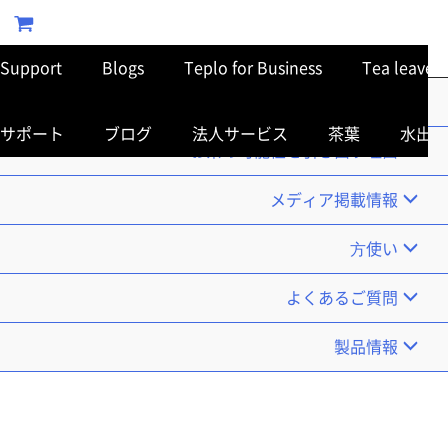
Support
Blogs
Teplo for Business
Tea leaves
TOP
サポート
ブログ
法人サービス
茶葉
水出し
お茶の可能性を引き出す理由
メディア掲載情報
使い⽅
よくあるご質問
製品情報