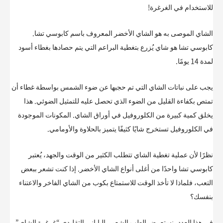
للاستخدام في الغرغرة!
الشاي الموصى به هو الشاي الأخضر المعروف باسم كابوسي تشا.
كابوسي تشا هو شاي يُزرع بتغطية البراعم التي يتم حصادها بغطاء أسود
لمدة 14 يومًا.
يجب على نباتات الشاي التي تم حجبها عن ضوء الشمس بواسطة غطاء أن
تمتص بكفاءة القليل من الضوء الذي تحصل عليه للتمثيل الضوئي. هذا
يخلق كمية كبيرة من الكلوروفيل في أوراق الشاي. المكونات الموجودة
في الكلوروفيل تستخرج شايًا كثيفًا يتميز بالحلاوة والأومامي.
نظرًا لأن عملية تغطية الشاي تتطلب الكثير من الوقت والجهد، يُعتبر
كابوسي تشا واحدًا من أغلى أنواع الشاي الأخضر. إذا كنت تشعر ببعض
التعب، فلماذا لا تأخذ الوقت للاستمتاع بكوب من الشاي الفاخر والاعتناء
بنفسك؟
في هذا العدد، نستعرض الطب الشعبي الياباني التقليدي “غرغرة الشاي”