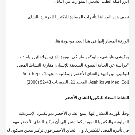
أبرز أمثلة الطب الشعبي المتوارث في اليابان.
تصف هذه المقالة التأثيرات المضادة للبكتيريا للغرغرة بالشاي.
الورقة المشار إليها في هذا العدد موجودة هنا.
يوكيشي هاياشي، مايوكو يامازاكي، نوبوؤ ناجاي، يوكihيرو يامادا،
“دراسة عن العناية الفموية الصديقة للإنسان: مقارنة النشاط المضاد
للبكتيريا بين اليود والشاي الأخضر وإمكانية دمجهما”، Ann. Rep.
Asahikawa Med. Coll. المجلد 21، الصفحات 43-52 (2000).
النشاط المضاد للبكتيريا للشاي الأخضر
وفقًا للورقة المشار إليها، يمنع الشاي الأخضر نمو بكتيريا الإشريكية
القولونية والبكتيريا الفموية. كما تشير إلى أن تركيز الشاي الأخضر مهم
في تأثيره المضاد للبكتيريا، وأن الشاي الأخضر فوق تركيز معين سيكون له