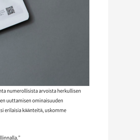
inta numerollisista arvoista herkullisen
aisen uuttamisen ominaisuuden
si erilaisia käänteitä, uskomme
linnalla.”