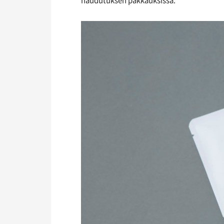
haudutuksen pakkauksissa.