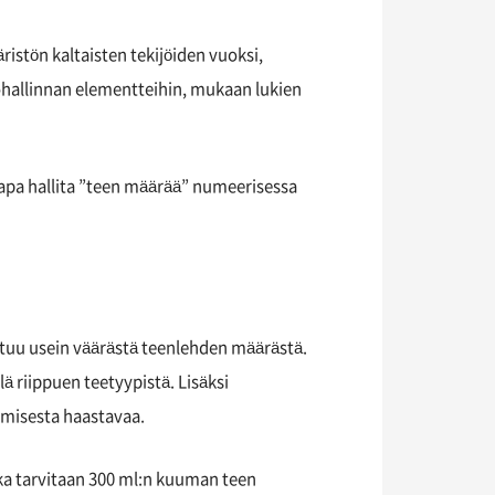
istön kaltaisten tekijöiden vuoksi,
ohallinnan elementteihin, mukaan lukien
tapa hallita ”teen määrää” numeerisessa
tuu usein väärästä teenlehden määrästä.
 riippuen teetyypistä. Lisäksi
imisesta haastavaa.
ka tarvitaan 300 ml:n kuuman teen