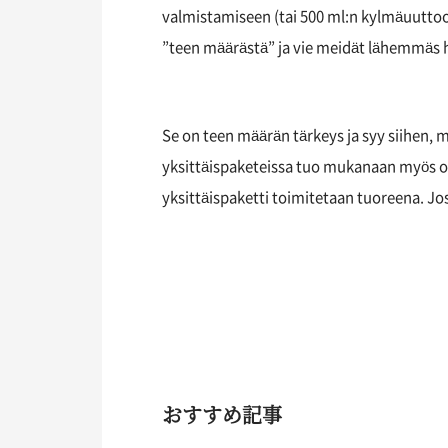
valmistamiseen (tai 500 ml:n kylmäuutto
”teen määrästä” ja vie meidät lähemmäs h
Se on teen määrän tärkeys ja syy siihen, m
yksittäispaketeissa tuo mukanaan myös om
yksittäispaketti toimitetaan tuoreena. Jo
おすすめ記事