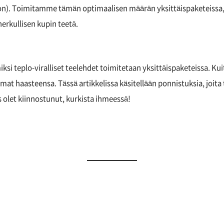
on). Toimitamme tämän optimaalisen määrän yksittäispaketeissa,
erkullisen kupin teetä.
iksi teplo-viralliset teelehdet toimitetaan yksittäispaketeissa. K
at haasteensa. Tässä artikkelissa käsitellään ponnistuksia, joi
s olet kiinnostunut, kurkista ihmeessä!