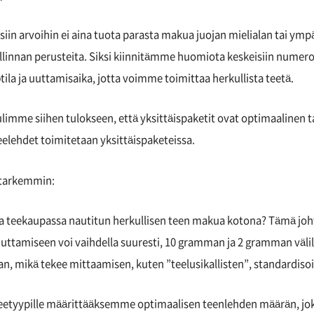
in arvoihin ei aina tuota parasta makua juojan mielialan tai ympär
linnan perusteita. Siksi kiinnitämme huomiota keskeisiin numer
la ja uuttamisaika, jotta voimme toimittaa herkullista teetä.
imme siihen tulokseen, että yksittäispaketit ovat optimaalinen 
teelehdet toimitetaan yksittäispaketeissa.
 tarkemmin:
aa teekaupassa nautitun herkullisen teen makua kotona? Tämä joh
ttamiseen voi vaihdella suuresti, 10 gramman ja 2 gramman välillä
an, mikä tekee mittaamisen, kuten ”teelusikallisten”, standardiso
 teetyypille määrittääksemme optimaalisen teenlehden määrän, jo