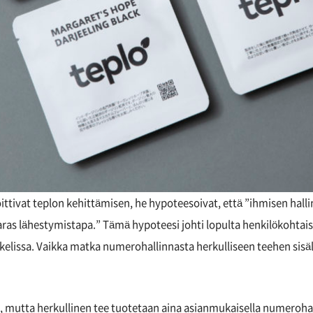
aloittivat teplon kehittämisen, he hypoteesoivat, että ”ihmisen hall
paras lähestymistapa.” Tämä hypoteesi johti lopulta henkilökoht
kkelissa. Vaikka matka numerohallinnasta herkulliseen teehen sisäl
ta, mutta herkullinen tee tuotetaan aina asianmukaisella numerohal