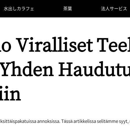
水出しカラフェ
茶葉
法人サービス
o Viralliset Te
 Yhden Haudut
iin
 yksittäispakatuissa annoksissa. Tässä artikkelissa selitämme sy