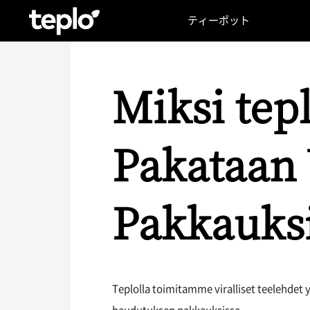
ティーポット
Miksi tepl
Pakataan
Pakkauks
Teplolla toimitamme viralliset teelehdet