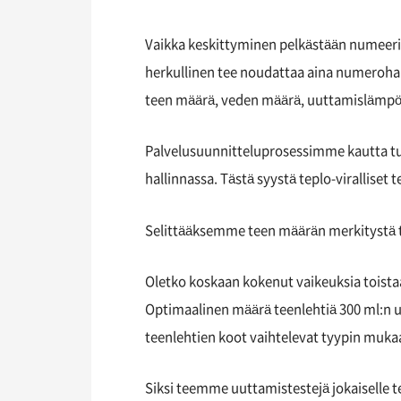
Vaikka keskittyminen pelkästään numeerisi
herkullinen tee noudattaa aina numerohal
teen määrä, veden määrä, uuttamislämpöti
Palvelusuunnitteluprosessimme kautta tul
hallinnassa. Tästä syystä teplo-viralliset 
Selittääksemme teen määrän merkitystä
Oletko koskaan kokenut vaikeuksia toist
Optimaalinen määrä teenlehtiä 300 ml:n uu
teenlehtien koot vaihtelevat tyypin muka
Siksi teemme uuttamistestejä jokaiselle