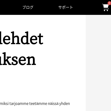
0
ブログ
サポート
elehdet
uksen
yt, miksi tarjoamme teetämme näissä yhden