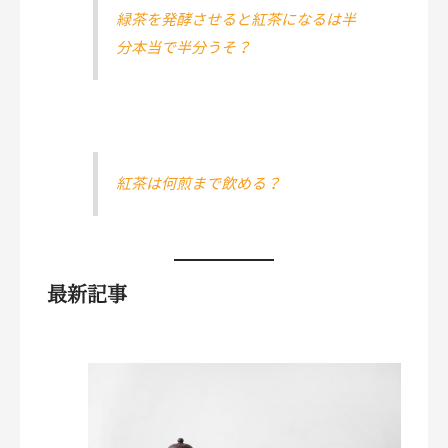
緑茶を発酵させると紅茶になるは半
分本当で半分うそ？
紅茶は何煎まで飲める？
最新記事