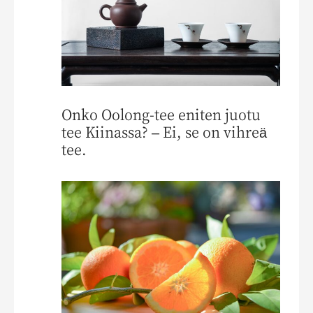
Onko Oolong-tee eniten juotu
tee Kiinassa? – Ei, se on vihreä
tee.