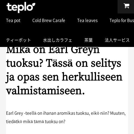
Tea pot
Cold Brew Carafe
Tea leaves
Teplo for Bu
ティーポット
水出しカラフェ
茶葉
法人サービス
Mikä on Earl Greyn
tuoksu? Tässä on selitys
ja opas sen herkulliseen
valmistamiseen.
Earl Grey -teellä on ihanan aromikas tuoksu, eikö niin? Muuten,
tiedätkö mikä tämä tuoksu on?