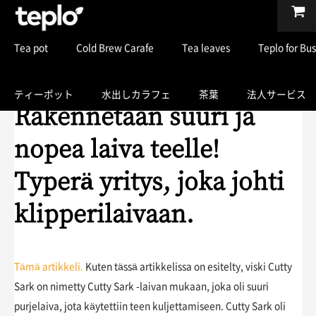
Tea pot
Cold Brew Carafe
Tea leaves
Teplo for Bu
ティーポット
水出しカラフェ
茶葉
法人サービス
Rakennetaan suuri ja
nopea laiva teelle!
Typerä yritys, joka johti
klipperilaivaan.
Tämä artikkeli.
Kuten tässä artikkelissa on esitelty, viski Cutty
Sark on nimetty Cutty Sark -laivan mukaan, joka oli suuri
purjelaiva, jota käytettiin teen kuljettamiseen. Cutty Sark oli