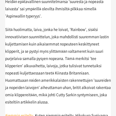
Heidän epätavallinen suunnitelmansa ’suuresta ja nopeasta
laivasta’ sai ympärillä olevilta ihmisiltä pilkkaa nimellä
’Aspinwallin typeryys’.
Siitä huolimatta, laiva, jonka he loivat, ’Rainbow’, sisälsi
innovatiivisen suunnittelun, joka mahdollisti suuremman lastin
kuljettamisen kuin aikaisemmat nopeuteen keskittyneet
klipperit, ja se pystyi myös ylittämään valtameret kuin suuri
purjelaiva samalla pysyen nopeana. Tämä merkitsi ’tee
klipperien’ alkuvaihetta, laivoja, jotka tulisivat tunnetuiksi
nopeasti kuljettaessaan teetä Kiinasta Britanniaan.
Huomattuaan näiden amerikkalaisten rakennettujen ’suureiden
ja nopeiden laivojen’ aiheuttaman uhan, britit alkoivat rakentaa
omia klippereitään, mikä johti Cutty Sarkin syntymiseen, joka
esiteltiin artikkelin alussa.
Aiemmin esitelty.
Kuten aiemmin esitelty, Hikokuro Sugiyama,