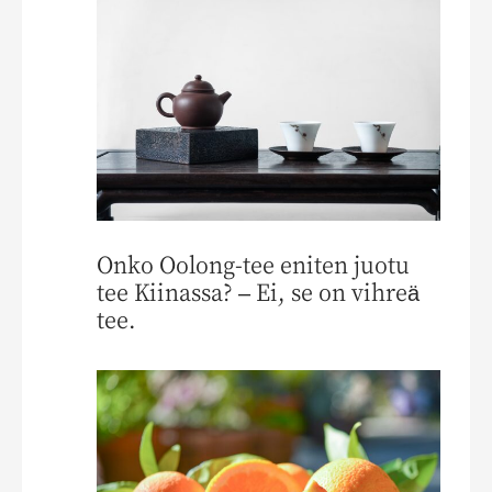
Onko Oolong-tee eniten juotu
tee Kiinassa? – Ei, se on vihreä
tee.