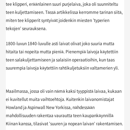
tee klipperi, eräänlainen suuri purjelaiva, joka oli suunniteltu
teen kuljettamiseen. Tässä artikkelissa kerromme tarinan siitä,
miten tee klipperit syntyivät joidenkin miesten ’typerien
tekojen’ seurauksena.
1800-luvun 1840-luvulle asti laivat olivat joko suuria mutta
hitaita tai nopeita mutta pieniä. Pienempiä laivoja käytettiin
teen salakuljettamiseen ja salaisiin operaatioihin, kun taas
suurempia laivoja käytettiin rahtikuljetuksiin valtamerien yli.
Maailmassa, jossa oli vain nämä kaksi tyyppistä laivaa, kukaan
ei kuvitellut muita vaihtoehtoja. Kuitenkin laivanomistajat
Howland ja Aspinwall New Yorkissa, nähdessään
mahdollisuuden rakentaa vaurautta teen kaupankäynnillä
Kiinan kanssa, tilasivat ’suuren ja nopean laivan’ rakentamisen.