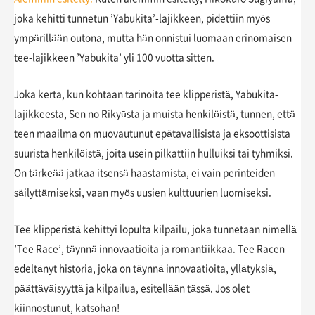
joka kehitti tunnetun ’Yabukita’-lajikkeen, pidettiin myös
ympärillään outona, mutta hän onnistui luomaan erinomaisen
tee-lajikkeen ’Yabukita’ yli 100 vuotta sitten.
Joka kerta, kun kohtaan tarinoita tee klipperistä, Yabukita-
lajikkeesta, Sen no Rikyūsta ja muista henkilöistä, tunnen, että
teen maailma on muovautunut epätavallisista ja eksoottisista
suurista henkilöistä, joita usein pilkattiin hulluiksi tai tyhmiksi.
On tärkeää jatkaa itsensä haastamista, ei vain perinteiden
säilyttämiseksi, vaan myös uusien kulttuurien luomiseksi.
Tee klipperistä kehittyi lopulta kilpailu, joka tunnetaan nimellä
’Tee Race’, täynnä innovaatioita ja romantiikkaa. Tee Racen
edeltänyt historia, joka on täynnä innovaatioita, yllätyksiä,
päättäväisyyttä ja kilpailua, esitellään tässä. Jos olet
kiinnostunut, katsohan!