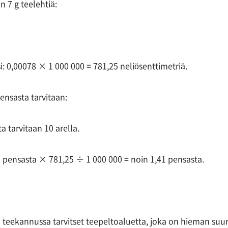
n 7 g teelehtiä:
 0,00078 × 1 000 000 = 781,25 neliösenttimetriä.
nsasta tarvitaan:
 tarvitaan 10 arella.
00 pensasta × 781,25 ÷ 1 000 000 = noin 1,41 pensasta.
ml teekannussa tarvitset teepeltoaluetta, joka on hieman suu