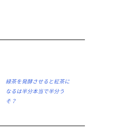
緑茶を発酵させると紅茶に
なるは半分本当で半分う
そ？