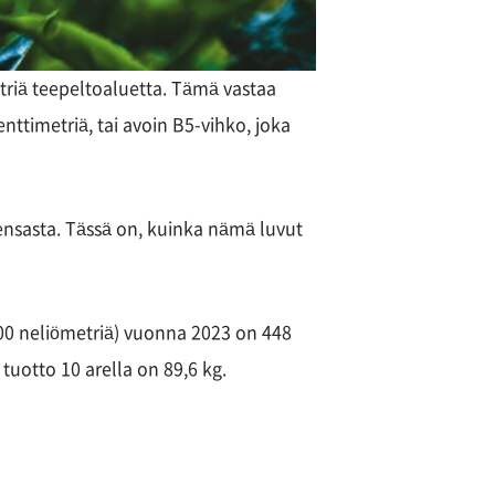
etriä teepeltoaluetta. Tämä vastaa
ttimetriä, tai avoin B5-vihko, joka
epensasta. Tässä on, kuinka nämä luvut
000 neliömetriä) vuonna 2023 on 448
tuotto 10 arella on 89,6 kg.