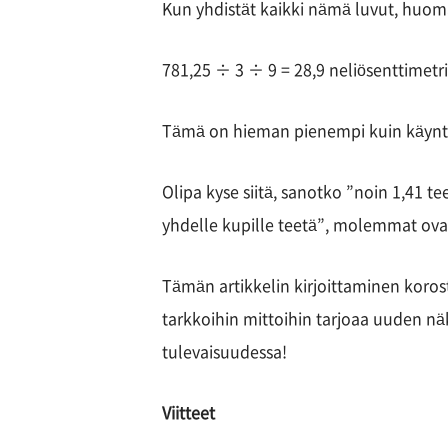
Kun yhdistät kaikki nämä luvut, huoma
781,25 ÷ 3 ÷ 9 = 28,9 neliösenttimetr
Tämä on hieman pienempi kuin käyntiko
Olipa kyse siitä, sanotko ”noin 1,41 t
yhdelle kupille teetä”, molemmat ovat
Tämän artikkelin kirjoittaminen korost
tarkkoihin mittoihin tarjoaa uuden nä
tulevaisuudessa!
Viitteet