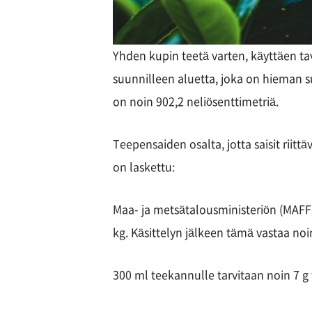
Yhden kupin teetä varten, käyttäen tav
suunnilleen aluetta, joka on hieman s
on noin 902,2 neliösenttimetriä.
Teepensaiden osalta, jotta saisit riit
on laskettu:
Maa- ja metsätalousministeriön (MAFF)
kg. Käsittelyn jälkeen tämä vastaa noi
300 ml teekannulle tarvitaan noin 7 g 