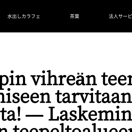
水出しカラフェ
茶葉
法人サー
掲載情報
使い⽅
よくあるご質問
製品情報
in vihreän tee
iseen tarvitaan
sta! — Laskemi
n teepeltoaluee