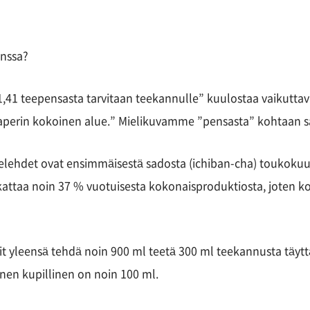
anssa?
”1,41 teepensasta tarvitaan teekannulle” kuulostaa vaikutt
aperin kokoinen alue.” Mielikuvamme ”pensasta” kohtaan s
elehdet ovat ensimmäisestä sadosta (ichiban-cha) toukokuus
 kattaa noin 37 % vuotuisesta kokonaisproduktiosta, joten k
voit yleensä tehdä noin 900 ml teetä 300 ml teekannusta tä
ainen kupillinen on noin 100 ml.