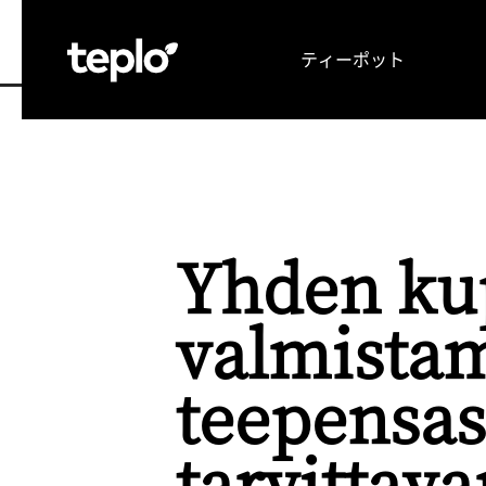
ティーポット
TOP
お茶の可能性を引き出す理由
メディア
Yhden kup
valmistam
teepensa
tarvittava