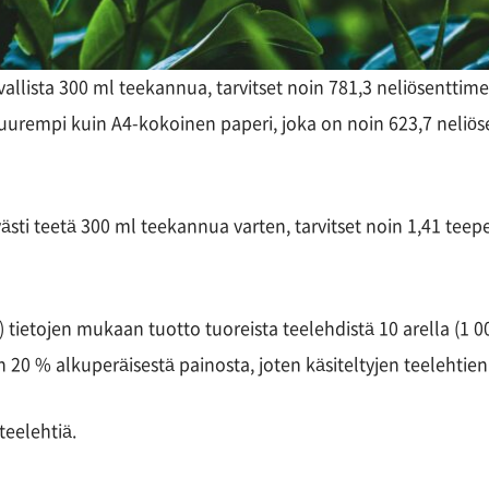
allista 300 ml teekannua, tarvitset noin 781,3 neliösenttim
uurempi kuin A4-kokoinen paperi, joka on noin 623,7 neliösen
tävästi teetä 300 ml teekannua varten, tarvitset noin 1,41 te
 tietojen mukaan tuotto tuoreista teelehdistä 10 arella (1 
n 20 % alkuperäisestä painosta, joten käsiteltyjen teelehtien 
teelehtiä.