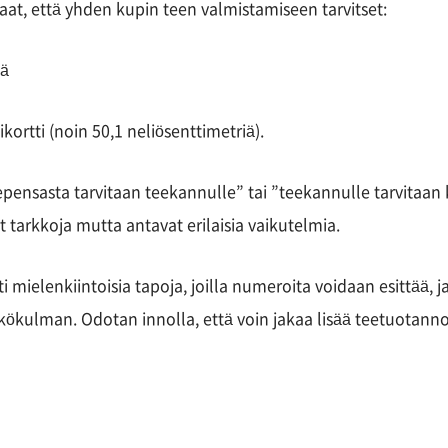
at, että yhden kupin teen valmistamiseen tarvitset:
iä
rtti (noin 50,1 neliösenttimetriä).
eepensasta tarvitaan teekannulle” tai ”teekannulle tarvitaan
 tarkkoja mutta antavat erilaisia vaikutelmia.
i mielenkiintoisia tapoja, joilla numeroita voidaan esittää
kökulman. Odotan innolla, että voin jakaa lisää teetuotanno