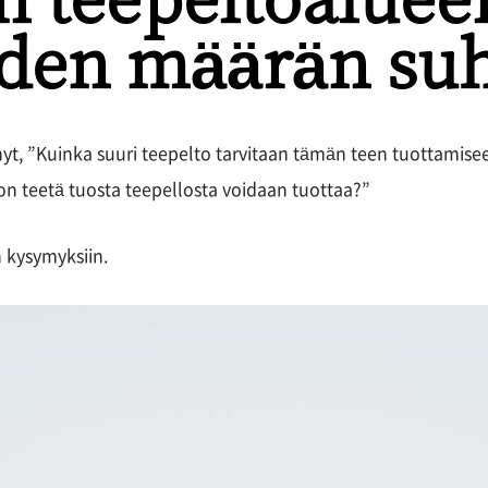
iden määrän suh
nyt, ”Kuinka suuri teepelto tarvitaan tämän teen tuottamisee
jon teetä tuosta teepellosta voidaan tuottaa?”
n kysymyksiin.