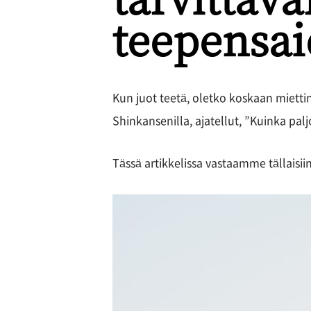
teepensa
Kun juot teetä, oletko koskaan mietti
Shinkansenilla, ajatellut, ”Kuinka pal
Tässä artikkelissa vastaamme tällaisii