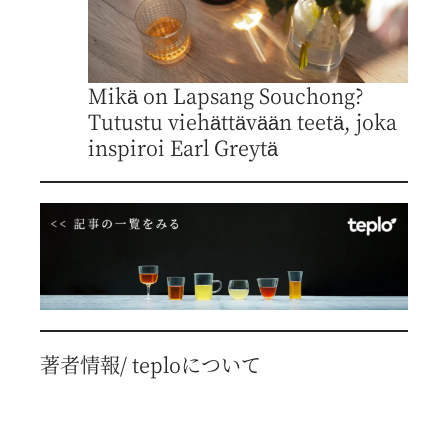
Mikä on Lapsang Souchong?
Tutustu viehättävään teetä, joka
inspiroi Earl Greytä
著者情報/ teploについて