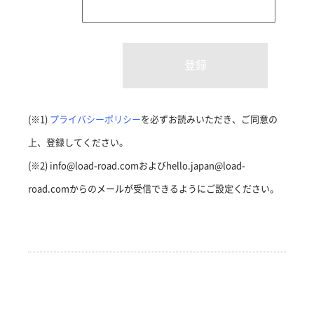
(※1)
プライバシーポリシー
を必ずお読みいただき、ご同意の
上、登録してください。
(※2) info@load-road.comおよびhello.japan@load-
road.comからのメールが受信できるようにご設定ください。