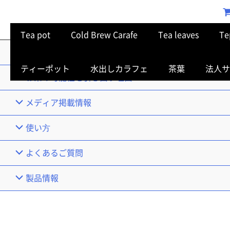
Tea pot
Cold Brew Carafe
Tea leaves
Te
TOP
ティーポット
水出しカラフェ
茶葉
法人サ
お茶の可能性を引き出す理由
メディア掲載情報
使い⽅
よくあるご質問
製品情報