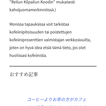
”Reilun Kilpailun Koodin” mukaisesti
kahvijuomamerkinnöissä.)
Monissa tapauksissa voit tarkistaa
kofeiinipitoisuuden tai poistettujen
kofeiiniprosenttien valmistajan verkkosivuilta,
joten on hyvä idea etsiä tämä tieto, jos olet
huolissasi kofeiinista.
おすすめ記事
コーヒーよりお茶の方がカフェ