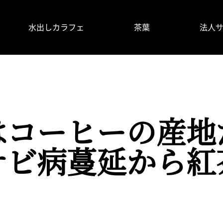
水出しカラフェ
茶葉
法人
使い⽅
よくあるご質問
製品情報
はコーヒーの産地
サビ病蔓延から紅