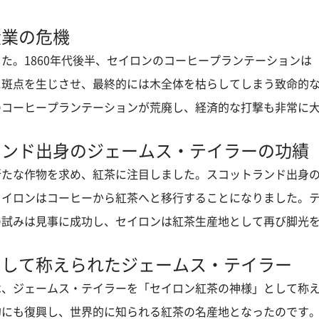
産業の危機
た。1860年代後半、セイロンのコーヒープランテーションは
に斑点を生じさせ、最終的には木全体を枯らしてしまう致命的
コーヒープランテーションが荒廃し、経済的な打撃も非常に大き
ランド出身のジェームス・テイラーの功績
新たな作物を求め、紅茶に注目しました。スコットランド出身
セイロンはコーヒーから紅茶へと移行することになりました。
試みは見事に成功し、セイロンは紅茶生産地として再び脚光を浴
として称えられたジェームス・テイラー
は、ジェームス・テイラーを「セイロン紅茶の神様」として称
にも復興し、世界的に知られる紅茶の名産地となったのです​​