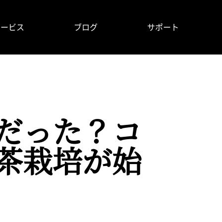
サービス
ブログ
サポート
だった？コ
茶栽培が始