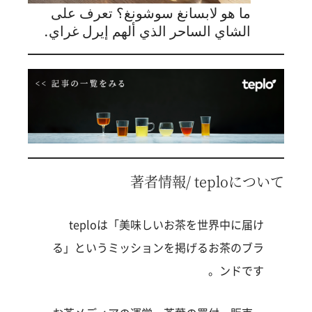
ما هو لابسانغ سوشونغ؟ تعرف على
الشاي الساحر الذي ألهم إيرل غراي.
著者情報/ teploについて
teploは「美味しいお茶を世界中に届け
る」というミッションを掲げるお茶のブラ
ンドです。