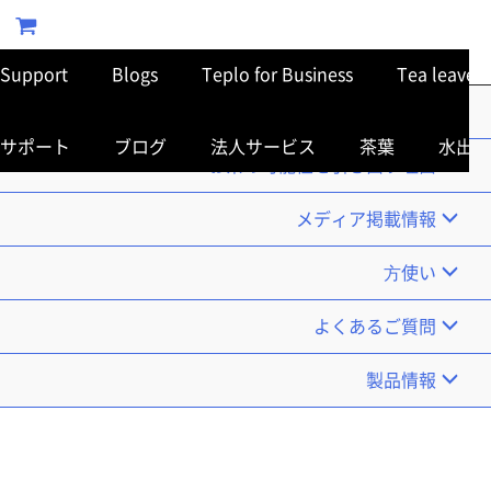
Support
Blogs
Teplo for Business
Tea leaves
TOP
サポート
ブログ
法人サービス
茶葉
水出し
お茶の可能性を引き出す理由
メディア掲載情報
使い⽅
よくあるご質問
製品情報