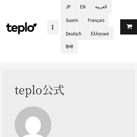
JP
EN
العربية
Suomi
Français
Deutsch
Ελληνικά
हिन्दी
teplo公式