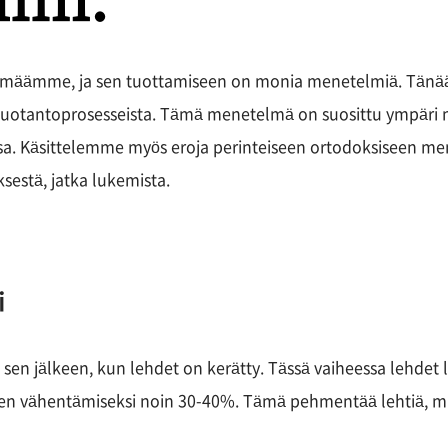
elämäämme, ja sen tuottamiseen on monia menetelmiä. Tä
eetuotantoprosesseista. Tämä menetelmä on suosittu ympäri
ssa. Käsittelemme myös eroja perinteiseen ortodoksiseen 
estä, jatka lukemista.
i
sen jälkeen, kun lehdet on kerätty. Tässä vaiheessa lehdet l
n vähentämiseksi noin 30-40%. Tämä pehmentää lehtiä, mik