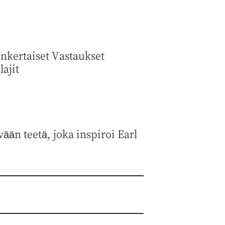
inkertaiset Vastaukset
ajit
än teetä, joka inspiroi Earl