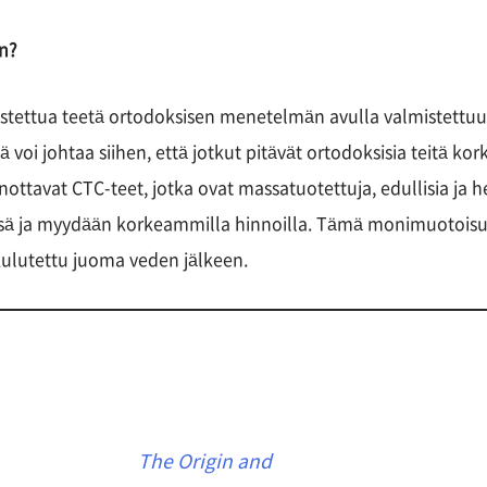
en?
stettua teetä ortodoksisen menetelmän avulla valmistettuun
i johtaa siihen, että jotkut pitävät ortodoksisia teitä kork
ttavat CTC-teet, jotka ovat massatuotettuja, edullisia ja he
ssä ja myydään korkeammilla hinnoilla. Tämä monimuotoisuus
kulutettu juoma veden jälkeen.
The Origin and