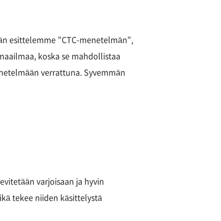
nään esittelemme ”CTC-menetelmän”,
 maailmaa, koska se mahdollistaa
menetelmään verrattuna. Syvemmän
evitetään varjoisaan ja hyvin
ä tekee niiden käsittelystä