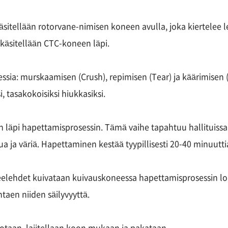
äsitellään rotorvane-nimisen koneen avulla, joka kiertelee 
käsitellään CTC-koneen läpi.
ssia: murskaamisen (Crush), repimisen (Tear) ja käärimisen
, tasakokoisiksi hiukkasiksi.
en läpi hapettamisprosessin. Tämä vaihe tapahtuu hallituissa 
 ja väriä. Hapettaminen kestää tyypillisesti 20-40 minuuttia,
eelehdet kuivataan kuivauskoneessa hapettamisprosessin lo
aen niiden säilyvyyttä.