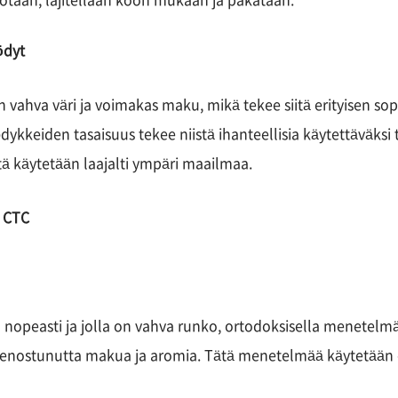
lotaan, lajitellaan koon mukaan ja pakataan.
ödyt
vahva väri ja voimakas maku, mikä tekee siitä erityisen sopiv
ykkeiden tasaisuus tekee niistä ihanteellisia käytettäväks
tä käytetään laajalti ympäri maailmaa.
 CTC
 nopeasti ja jolla on vahva runko, ortodoksisella menetelmä
 hienostunutta makua ja aromia. Tätä menetelmää käytetään en