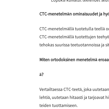
Lopuksi kuivatut teelehdet seu
CTC-menetelmän ominaisuudet ja hy
CTC-menetelmällä tuotetulla teellä on 
CTC-menetelmällä tuotettujen teehyöd
tehokas suurissa teetuotannoissa ja si
Miten ortodoksinen menetelmä eroaa
ä?
Vertailtaessa CTC-teetä, joka uutetaan
lehtiä, uutetaan hitaasti ja tarjoavat
teiden tuottamiseen.