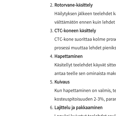
Rotorvane-käsittely
Häilytyksen jälkeen teelehdet k
välttämätön ennen kuin lehdet 
CTC-koneen käsittely
CTC-kone suorittaa kolme prose
prosessi muuttaa lehdet pieniksi
Hapettaminen
Käsitellyt teelehdet käyvät sitt
antaa teelle sen ominaista makua
Kuivaus
Kun hapettaminen on valmis, t
kosteuspitoisuuden 2-3%, parant
Lajittelu ja pakkaaminen