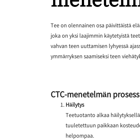
Tee on olennainen osa päivittäistä 
joka on yksi laajimmin käytetyistä t
vahvan teen uuttamisen lyhyessä aja
ymmärryksen saamiseksi teen viehätyks
CTC-menetelmän prosess
Häilytys
Teetuotanto alkaa häilytyksellä 
tuuletettuun paikkaan kosteude
helpompaa.