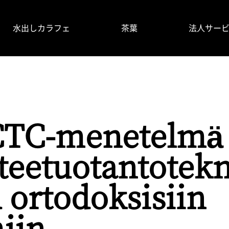
水出しカラフェ
茶葉
法人サー
掲載情報
使い⽅
よくあるご質問
製品情報
CTC-menetelmä 
teetuotantotekn
u ortodoksisiin
iin.