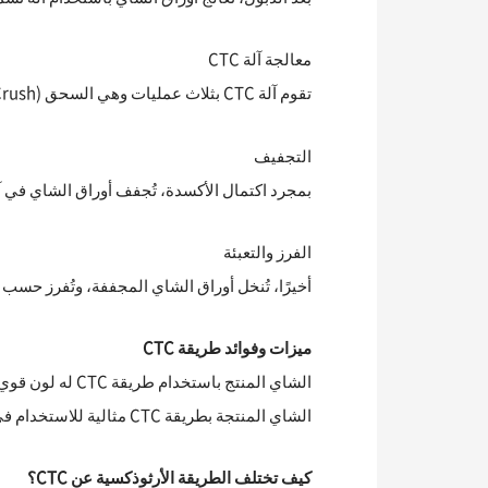
معالجة آلة CTC
تقوم آلة CTC بثلاث عمليات وهي السحق (Crush) والتمزيق (Tear) واللف (Curl) للأوراق في آلة واحدة. هذه العملية تحول الأوراق إلى جزيئات صغيرة ومتساوية.
التجفيف
بمجرد اكتمال الأكسدة، تُجفف أوراق الشاي في آلة التجفيف لإ
الفرز والتعبئة
أخيرًا، تُنخل أوراق الشاي المجففة، وتُفرز حسب ال
ميزات وفوائد طريقة CTC
الشاي المنتج ب
الشاي المنتجة بطريقة CTC مثالية للاستخدام في أكياس الشاي. هذه الطريقة فعالة للإنتاج الكبير للشاي وتستخدم على نطاق واسع في جميع أنحاء العالم.
كيف تختلف الطريقة الأرثوذكسية عن CTC؟