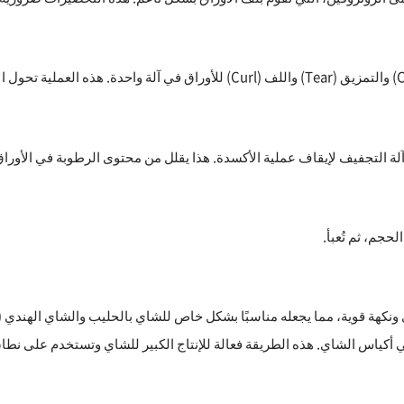
يقاف عملية الأكسدة. هذا يقلل من محتوى الرطوبة في الأوراق إلى 2-3%، مما يحسن من عمرها الاف
حجم، ثم تُعبأ.
استخدام طريقة CTC له لون قوي ونكهة قوية، مما يجعله مناسبًا بشكل خاص للشاي بالحليب والش