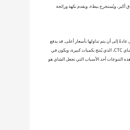
بأوراق أكبر، ويُستخرج ببطء، ويقدم نكهة ورائحة
لأرثوذكسي يميل عادةً إلى أن يتم تداولها بأسعار أعلى. قد يدفع
هذا بعض الأشخاص إلى اعتبار الشاي الأرثوذكسي أعلى جودة. ومع ذلك، من الجدير بالذكر أيضًا أن سوق الشاي متوازن بين شاي CTC، الذي يُنتج بكميات كبيرة، ويكون في
هذه التنوعات أحد الأسباب التي تجعل الشاي هو