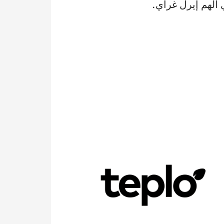
ألهم إيرل غراي.