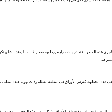
 تتيح استخراج شاي قوي في وقت قصير. وسنستعرض أيضًا الفروقات بينها وبين
تُجرى هذه الخطوة عند درجات حرارة ورطوبة مضبوطة، مما يمنح الشاي نكهته
ى الروتروفين، التي تقوم بلف الأوراق بشكل ناعم. هذه التحضيرات ضرورية قبل أ