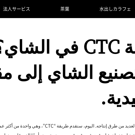
法人サービス
茶葉
水出しカラフェ
ما هي طريقة CTC ف
صنيع الشاي إلى مق
دية.
الشاي هو جزء لا يتجزأ من حياتنا اليومية، وهناك العديد من 