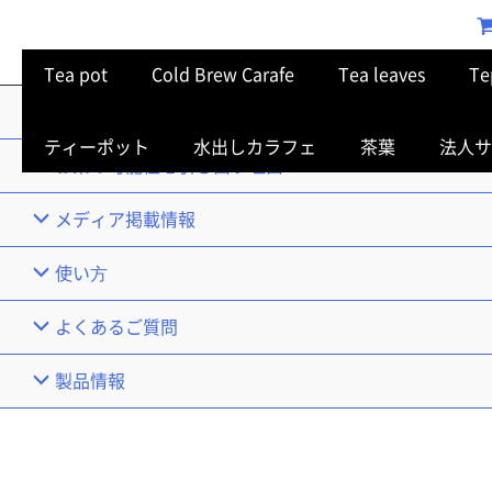
Tea pot
Cold Brew Carafe
Tea leaves
Te
TOP
ティーポット
水出しカラフェ
茶葉
法人サ
お茶の可能性を引き出す理由
メディア掲載情報
使い⽅
よくあるご質問
製品情報