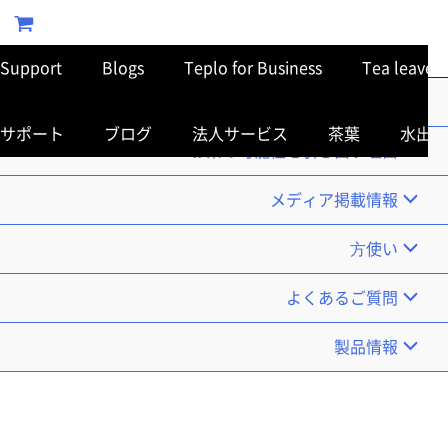
Support
Blogs
Teplo for Business
Tea leaves
TOP
サポート
ブログ
法人サービス
茶葉
水出し
お茶の可能性を引き出す理由
メディア掲載情報
使い⽅
よくあるご質問
製品情報