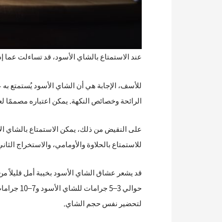
عند الاستمتاع بالشاي الأسود، قد تساءلت عما إذ
للأسف، الإجابة هي أن الشاي الأسود يُستمتع به ع
الرائحة وخصائص النكهة. يمكن اعتباره مصممًا لعرض إمكاناته الكاملة في ا
للاستمتاع بالحلاوة والأومامي، والاستخراج الثاني عند حوالي 80 درجة مئوية للاستمتاع بالمرارة، والاستخراج الثالث والأخير
حوالي 3–
لتحضير نفس حجم الشاي.