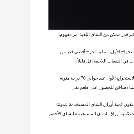
كبر قدر ممكن من الشاي اللذيذ أمر مفهوم.
للاستخراج الأول، مما يستخرج أقصى قدر من
على النقيض من ذلك، يمكن الاستمتاع بالشاي الأخضر الياباني عمومًا لثلاث نقعات تقريبًا. بالنسبة للشاي الياباني، يتم عادةً الاستخراج الأول عند حوالي 70 درجة مئوية
ً من ذلك. ومع ذلك، دعونا نغير وجهة النظر قليلاً. عند تحضير 300 مل من الشاي، تكون كمية أوراق الشاي المستخدمة عمومًا
الي نصف إلى ثلث كمية أوراق الشاي المستخدمة للشاي الأخضر