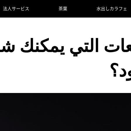
法人サービス
茶葉
水出しカラフェ
عات التي يمكنك شر
د؟