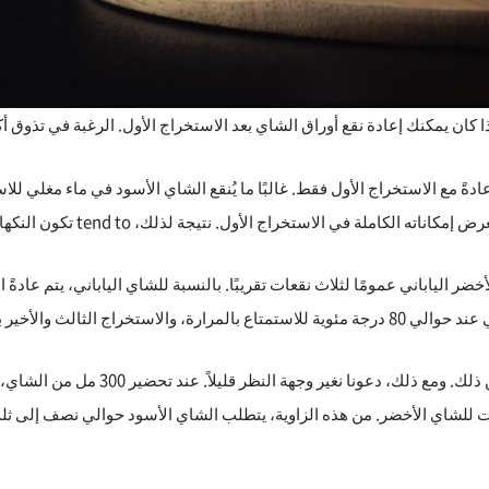
ا كان يمكنك إعادة نقع أوراق الشاي بعد الاستخراج الأول. الرغبة في تذوق أ
ادةً مع الاستخراج الأول فقط. غالبًا ما يُنقع الشاي الأسود في ماء مغلي 
لاستخراج الأول. نتيجة لذلك، tend to تكون النكهات في النقعات اللاحقة أقل قليلاً.
 بماء ساخن للحصول على طعم نقي.
قد يشعر عشاق الشاي الأسود بخيبة أمل قليلا
5 جرامات للشاي الأسود و7–10 جرامات للشاي الأخضر. من هذه الزاوية، يتطلب الشاي الأسود حو