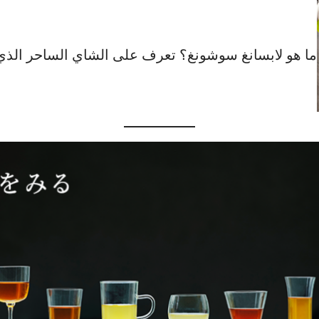
ما هو لابسانغ سوشونغ؟ تعرف على الشاي الساحر الذي 