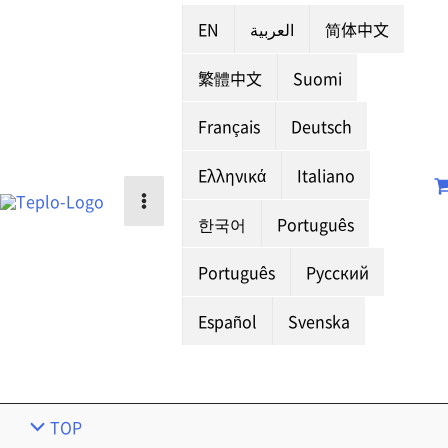
EN
العربية
简体中文
繁體中文
Suomi
Français
Deutsch
Ελληνικά
Italiano
한국어
Português
Português
Русский
Español
Svenska
TOP