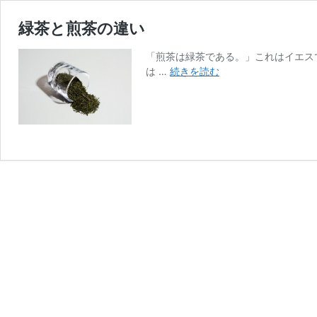
緑茶と煎茶の違い
「煎茶は緑茶である。」これはイエス
緑
は …
続きを読む
茶
と
煎
茶
の
違
い