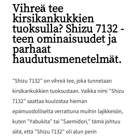
Vihreä tee
kirsikankukkien
tuoksulla? Shizu 7132 -
teen ominaisuudet ja
parhaat
haudutusmenetelmät.
”Shizu 7132” on vihreä tee, joka tunnetaan
kirsikankukkien tuoksustaan. Vaikka nimi ”Shizu
7132” saattaa kuulostaa hieman
epämuodolliselta verrattuna muihin lajikkeisiin,
kuten ”Yabukita” tai ”Saemidori,” tämä johtuu
siitä, että ”Shizu 7132” oli alun perin