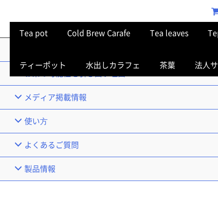
Tea pot
Cold Brew Carafe
Tea leaves
Te
TOP
ティーポット
水出しカラフェ
茶葉
法人サ
お茶の可能性を引き出す理由
メディア掲載情報
使い⽅
よくあるご質問
製品情報