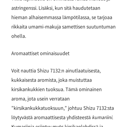
astringenssi. Lisäksi, kun sitä haudutetaan
hieman alhaisemmassa lämpötilassa, se tarjoaa
rikkaita umami-makuja samettisen suutuntuman
ohella.
Aromaattiset ominaisuudet
Voit nauttia Shizu 7132:n ainutlaatuisesta,
kukkaisesta aromista, joka muistuttaa
kirsikankukkien tuoksua. Tämä ominainen
aroma, jota usein verrataan
”kirsikankukkatuoksuun,” johtuu Shizu 7132:sta
löytyvästä aromaattisesta yhdisteestä
kumariini
.
Kumariinia esiintyy myös kirsikanlehdissä ja