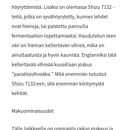
höyryttämistä. Lisäksi on olemassa Shizu 7132 -
teitä, jotka on syvähöyrytetty, kunnes lehdet
ovat hienoja, tai paistettu pannulla
fermentaation lopettamiseksi. Haudutetun teen
väri on hieman kellertävän vihreä, mikä on
ainutlaatuista ja hyvin kaunista. Englanniksi tätä
kellertävää vihreää kuvaillaan joskus
”paratiisivihreäksi.” Mitä enemmän tutustut
Shizu 7132:een, sitä enemmän kiintymystä
kehität.
Makuominaisuudet
Tälle lajikkeelle on ominaista raikas makeus ja