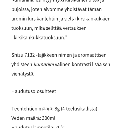
pujoissa, joten aivomme yhdistävät tämän
aromin kirsikanlehtiin ja sieltä kirsikankukkien
tuoksuun, mikä selittää vertauksen
”kirsikankukkatuoksuun.”
Shizu 7132 -lajikkeen nimen ja aromaattisen
yhdisteen
kumariini
välinen kontrasti lisää sen
viehätystä.
Haudutusolosuhteet
Teenlehtien määrä: 8g (4 teelusikallista)
Veden määrä: 300ml
Haudutuslämpötila: 70°C