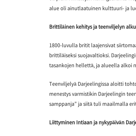
alue oli ainutlaatuinen kulttuuri- ja 
Brittiläinen kehitys ja teenviljelyn alku
1800-luvulla britit laajensivat siirto
brittiläiseksi suojavaltioksi. Darjeeling
tasankojen hellettä, ja alueella alkoi n
Teenviljelyä Darjeelingissa aloitti toht
menestys varmistikin Darjeelingin teen
samppanja” ja siitä tuli maailmalla eri
Liittyminen Intiaan ja nykypäivän Darj