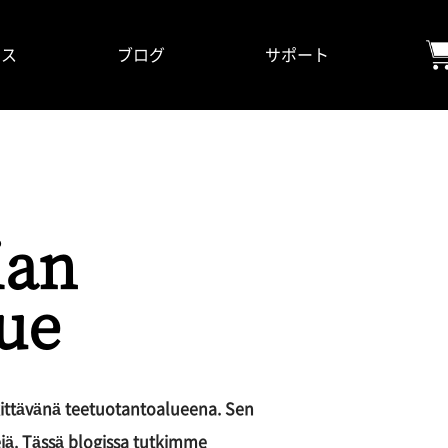
ビス
ブログ
サポート
ian
lue
rkittävänä teetuotantoalueena. Sen
tejä. Tässä blogissa tutkimme