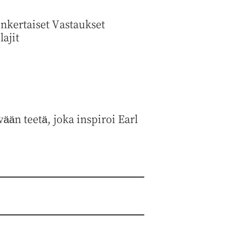
inkertaiset Vastaukset
ajit
än teetä, joka inspiroi Earl