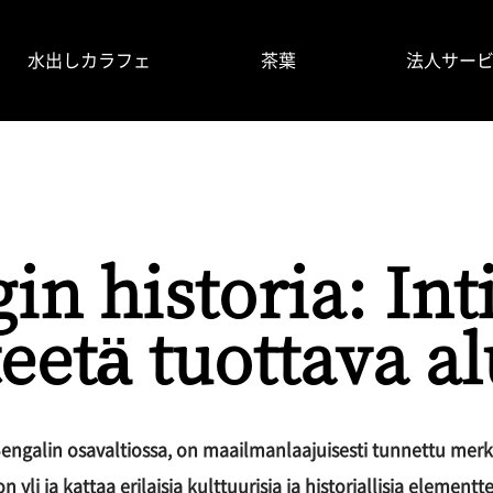
水出しカラフェ
茶葉
法人サー
掲載情報
使い⽅
よくあるご質問
製品情報
in historia: Int
eetä tuottava a
si-Bengalin osavaltiossa, on maailmanlaajuisesti tunnettu me
 yli ja kattaa erilaisia kulttuurisia ja historiallisia element