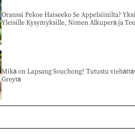
Oranssi Pekoe Haiseeko Se Appelsiinilta? Yks
Yleisille Kysymyksille, Nimen Alkuperä ja Teel
Mikä on Lapsang Souchong? Tutustu viehättävä
Greytä