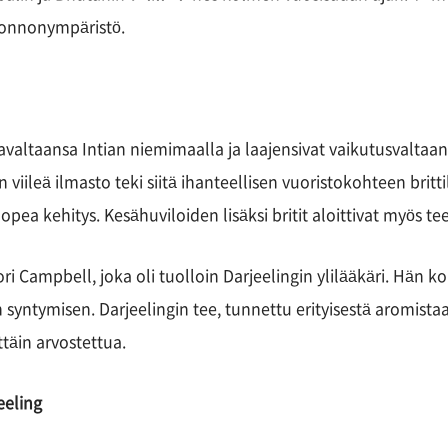
luonnonympäristö.
maavaltaansa Intian niemimaalla ja laajensivat vaikutusvaltaa
in viileä ilmasto teki siitä ihanteellisen vuoristokohteen britti
opea kehitys. Kesähuviloiden lisäksi britit aloittivat myös tee
ori Campbell, joka oli tuolloin Darjeelingin ylilääkäri. Hän ko
 syntymisen. Darjeelingin tee, tunnettu erityisestä aromistaa
ttäin arvostettua.
eeling