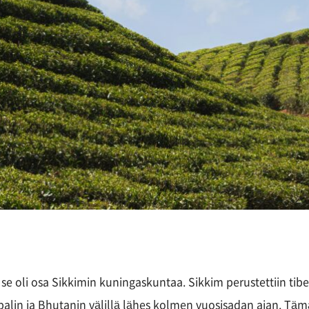
 se oli osa Sikkimin kuningaskuntaa. Sikkim perustettiin tibe
palin ja Bhutanin välillä lähes kolmen vuosisadan ajan. T