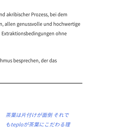
nd akribischer Prozess, bei dem
en, allen genussvolle und hochwertige
ale Extraktionsbedingungen ohne
ithmus besprechen, der das
茶葉は片付けが面倒 それで
もteploが茶葉にこだわる理