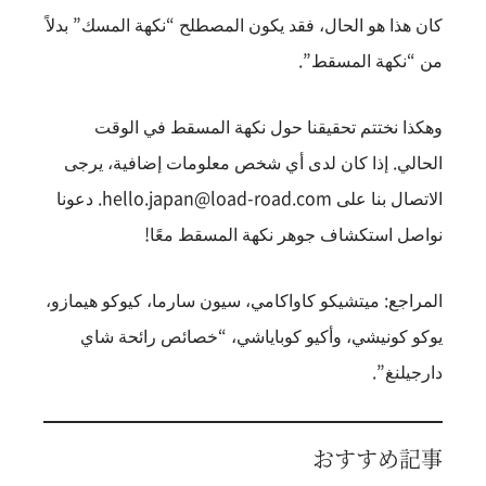
كان هذا هو الحال، فقد يكون المصطلح “نكهة المسك” بدلاً
من “نكهة المسقط”.
وهكذا نختتم تحقيقنا حول نكهة المسقط في الوقت
الحالي. إذا كان لدى أي شخص معلومات إضافية، يرجى
الاتصال بنا على hello.japan@load-road.com. دعونا
نواصل استكشاف جوهر نكهة المسقط معًا!
المراجع: ميتشيكو كاواكامي، سيون سارما، كيوكو هيمازو،
يوكو كونيشي، وأكيو كوباياشي، “خصائص رائحة شاي
دارجيلنغ”.
おすすめ記事