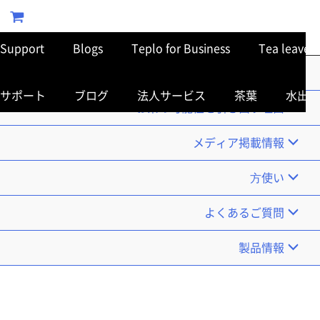
Support
Blogs
Teplo for Business
Tea leaves
TOP
サポート
ブログ
法人サービス
茶葉
水出し
お茶の可能性を引き出す理由
メディア掲載情報
使い⽅
よくあるご質問
製品情報