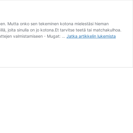
teen. Mutta onko sen tekeminen kotona mielestäsi hieman
lä, joita sinulla on jo kotona.Et tarvitse teetä tai matchakulhoa.
Kuinka
n lattejen valmistamiseen・Mugat: …
Jatka artikkelin
lukemista
tehdä
matcha-
latte
–
suositellut
välineet
ja
maito