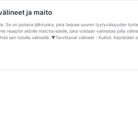
välineet ja maito
. Se on juotava jälkiruoka, joka tarjoaa suuren tyytyväisyyden tun
e reseptin aidolle matcha-latelle, joka voidaan valmistaa joilla välineil
ehdä sen tutuilla välineillä. ▼Tarvittavat välineet・Kulhot: Käytetää