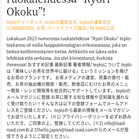
Okoku”!
teploティーポット
,
teploの運営会社
,
teploの運営会社
(LOAD&ROAD)
,
お茶
,
パーソナライズ抽出
/ By
teplo公式
Lokakuun 2023 numerossa ruokalehdessä ”Ryori Okoku” teplo-
teekannu oli esillä huipputeknologian erikoisosiossa, joka on
tärkeä keittiömestarien tietää. Artikkelin voi lukea sekä
lehdessä että verkossa. Jos olet kiinnostunut, kurkista
ihmeessä! おすすめ記事 最新記事 著者情報/ teploについて teplo
は「美味しいお茶を世界中に届ける」というミッションを掲げ
るお茶のブランドです。 お茶メディアの運営、茶葉の買付・販
売、お茶の抽出機の開発・販売、飲食店にむけたお茶のメニュ
ー開発・レシピ開発等を総合的にサポートしています。 teploの
メールマガジンに登録 お茶に関する旬な情報や豆知識を漏れな
く受け取りたい！そんな方は以下の登録フォームでメールアド
レスをご登録ください。teploから最新の情報をメールマガジン
でお送りいたします。 (※1) プライバシーポリシーを必ずお読み
いただき、ご同意の上、登録してください。(※2) info@load-
road.comおよびhello.japan@load-road.comからのメールが受
信できるようにご設定ください。