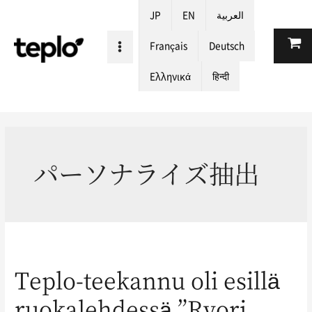
JP
EN
العربية
Français
Deutsch
Ελληνικά
हिन्दी
パーソナライズ抽出
Teplo-teekannu oli esillä
ruokalehdessä ”Ryori