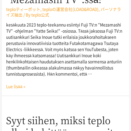
teploティーポット
,
teploの運営会社(LOAD&ROAD)
,
パーソナラ
イズ抽出
/ By
teplo公式
kesäkuuta 2023 teplo-teekannu esiintyi Fuji TV:n ”Mezamashi
TV” -ohjelman ”Yatte Seika!” -osiossa. Tässä jaksossa Fuji TV:n
uutisankkuri Seika Inoue tutki erilaisia joukkorahoitukseen
perustuvia innovatiivisia tuotteita Futakotamagawa Tsutaya
Electrics -liikkeessä. Voit myös katsoa sen YouTubesta, joten
käy ihmeessä katsomassa! Uutisankkuri Inoue koki
henkilökohtaisen haudutuksen asettamalla sormensa anturiin
(thumbnailin oikeassa alakulmassa näkyy havainnollistus
tunnistusprosessista). Hän kommentoi, että …
Lue lisää »
Syyt siihen, miksi teplo