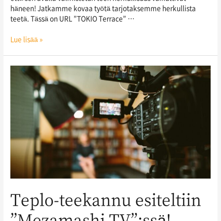
häneen! Jatkamme kovaa työtä tarjotaksemme herkullista
teetä. Tässä on URL ”TOKIO Terrace” …
Lue lisää »
Teplo-teekannu esiteltiin
”Mezamashi TV”:ssä!