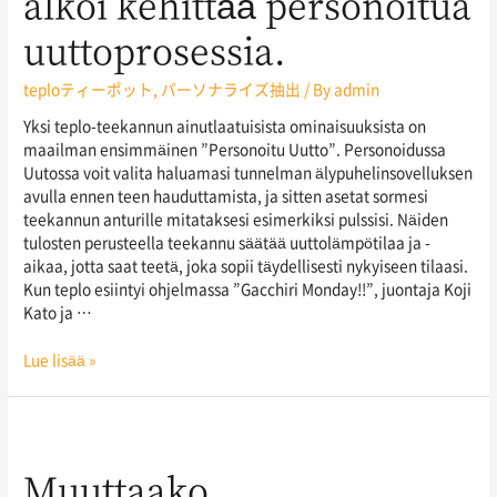
alkoi kehittää personoitua
uuttoprosessia.
teploティーポット
,
パーソナライズ抽出
/ By
admin
Yksi teplo-teekannun ainutlaatuisista ominaisuuksista on
maailman ensimmäinen ”Personoitu Uutto”. Personoidussa
Uutossa voit valita haluamasi tunnelman älypuhelinsovelluksen
avulla ennen teen hauduttamista, ja sitten asetat sormesi
teekannun anturille mitataksesi esimerkiksi pulssisi. Näiden
tulosten perusteella teekannu säätää uuttolämpötilaa ja -
aikaa, jotta saat teetä, joka sopii täydellisesti nykyiseen tilaasi.
Kun teplo esiintyi ohjelmassa ”Gacchiri Monday!!”, juontaja Koji
Kato ja …
Lue lisää »
Muuttaako