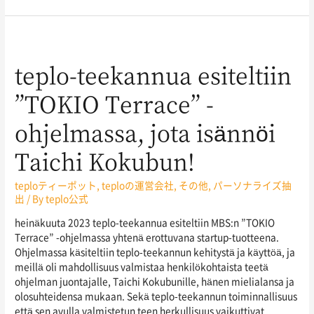
teplo-teekannua esiteltiin
”TOKIO Terrace” -
ohjelmassa, jota isännöi
Taichi Kokubun!
teploティーポット
,
teploの運営会社
,
その他
,
パーソナライズ抽
出
/ By
teplo公式
heinäkuuta 2023 teplo-teekannua esiteltiin MBS:n ”TOKIO
Terrace” -ohjelmassa yhtenä erottuvana startup-tuotteena.
Ohjelmassa käsiteltiin teplo-teekannun kehitystä ja käyttöä, ja
meillä oli mahdollisuus valmistaa henkilökohtaista teetä
ohjelman juontajalle, Taichi Kokubunille, hänen mielialansa ja
olosuhteidensa mukaan. Sekä teplo-teekannun toiminnallisuus
että sen avulla valmistetun teen herkullisuus vaikuttivat