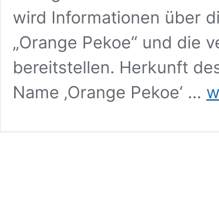
wird Informationen über 
„Orange Pekoe“ und die v
bereitstellen. Herkunft d
Rie
Name ‚Orange Pekoe‘ …
w
Ora
Pek
nac
Ora
Ein
Ant
auf
häu
Fra
Urs
des
Nam
und