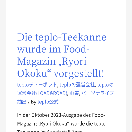
Die teplo-Teekanne
wurde im Food-
Magazin „Ryori
Okoku“ vorgestellt!
teploティーポット
,
teploの運営会社
,
teploの
運営会社(LOAD&ROAD)
,
お茶
,
パーソナライズ
抽出
/ By
teplo公式
In der Oktober 2023-Ausgabe des Food-
Magazins „Ryori Okoku“ wurde die teplo-
Teekanne im Sonderteil über