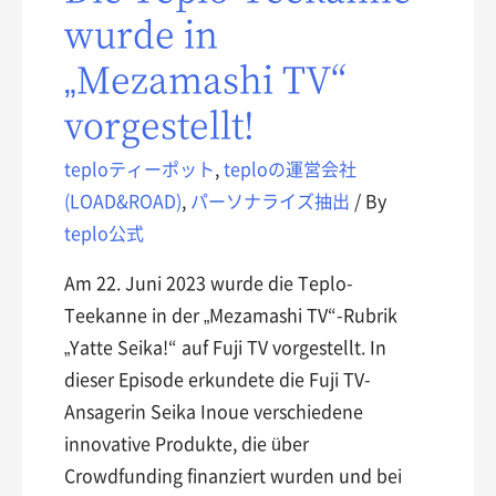
wurde in
„Mezamashi TV“
vorgestellt!
teploティーポット
,
teploの運営会社
(LOAD&ROAD)
,
パーソナライズ抽出
/ By
teplo公式
Am 22. Juni 2023 wurde die Teplo-
Teekanne in der „Mezamashi TV“-Rubrik
„Yatte Seika!“ auf Fuji TV vorgestellt. In
dieser Episode erkundete die Fuji TV-
Ansagerin Seika Inoue verschiedene
innovative Produkte, die über
Crowdfunding finanziert wurden und bei