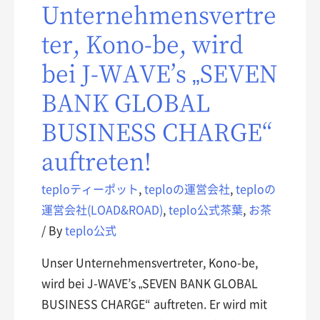
Unternehmensvertre
ter, Kono-be, wird
bei J-WAVE’s „SEVEN
BANK GLOBAL
BUSINESS CHARGE“
auftreten!
teploティーポット
,
teploの運営会社
,
teploの
運営会社(LOAD&ROAD)
,
teplo公式茶葉
,
お茶
/ By
teplo公式
Unser Unternehmensvertreter, Kono-be,
wird bei J-WAVE’s „SEVEN BANK GLOBAL
BUSINESS CHARGE“ auftreten. Er wird mit